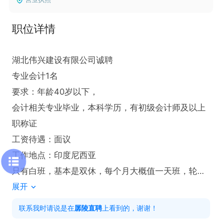
职位详情
湖北伟兴建设有限公司诚聘

专业会计1名   

要求：年龄40岁以下，

会计相关专业毕业，本科学历，有初级会计师及以上
职称证

工资待遇：面议

工作地点：印度尼西亚

只有白班，基本是双休，每个月大概值一天班，轮流
展开
值班
联系我时请说是在
孱陵直聘
上看到的，谢谢！