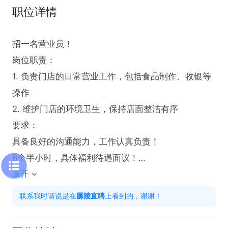
职位详情
招一名营业员！

岗位职责：

1. 负责门店的日常营业工作，包括食品制作、收银等
操作

2. 维护门店的环境卫生，保持店面整洁有序

要求：

具备良好的沟通能力，工作认真负责！

6个半小时，具体福利待遇面议！

展开
欢迎电话咨询，咨询时请说是【孱陵直聘】看的！
联系我时请说是在
孱陵直聘
上看到的，谢谢！