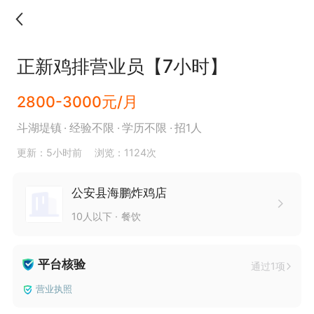
正新鸡排营业员【7小时】
2800-3000元/月
斗湖堤镇
经验不限
学历不限
招1人
更新：5小时前
浏览：1124次
公安县海鹏炸鸡店
10人以下
餐饮
平台核验
通过1项
营业执照