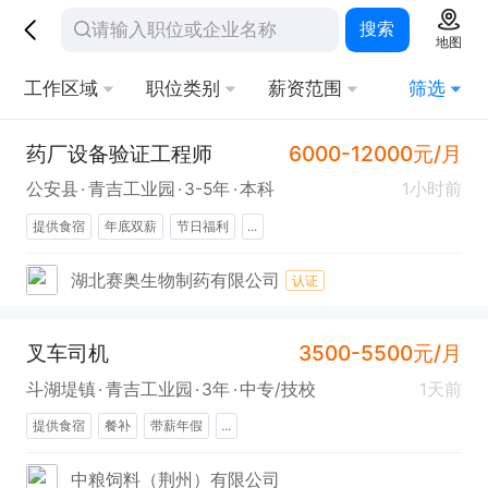
搜索
地图
工作区域
职位类别
薪资范围
筛选
药厂设备验证工程师
6000-12000元/月
公安县
青吉工业园
3-5年
本科
1小时前
提供食宿
年底双薪
节日福利
...
湖北赛奥生物制药有限公司
认证
叉车司机
3500-5500元/月
斗湖堤镇
青吉工业园
3年
中专/技校
1天前
提供食宿
餐补
带薪年假
...
中粮饲料（荆州）有限公司