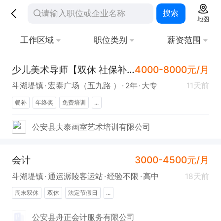
搜索
地图
工作区域
职位类别
薪资范围
少儿美术导师【双休 社保补贴 带薪培训】
4000-8000元/月
斗湖堤镇
宏泰广场（五九路 ）
2年
大专
11天前
餐补
年终奖
免费培训
...
公安县夫泰画室艺术培训有限公司
会计
3000-4500元/月
斗湖堤镇
通运潺陵客运站
经验不限
高中
18天前
周末双休
双休
法定节假日
...
公安县舟正会计服务有限公司