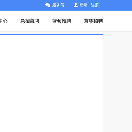
服务号
登录
|
注册
中心
急招急聘
蓝领招聘
兼职招聘