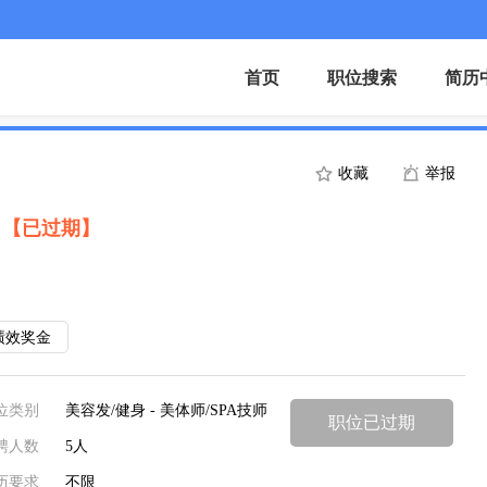
首页
职位搜索
简历
收藏
举报
】
【已过期】
绩效奖金
位类别
美容发/健身 - 美体师/SPA技师
职位已过期
聘人数
5人
历要求
不限