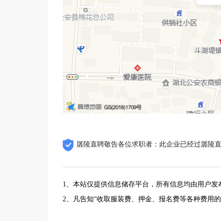
孱陵直聘敬告各位求职者：此企业已经过孱陵
1、本站仅提供信息储存平台，所有信息均由用户发
2、凡告知“收取服装费、押金、报名费等各种费用