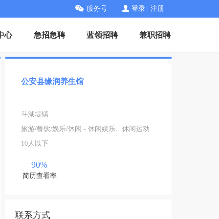
服务号
登录
|
注册
中心
急招急聘
蓝领招聘
兼职招聘
公安县缘润养生馆
斗湖堤镇
旅游/餐饮/娱乐/休闲 - 休闲娱乐、休闲运动
10人以下
90%
简历查看率
联系方式