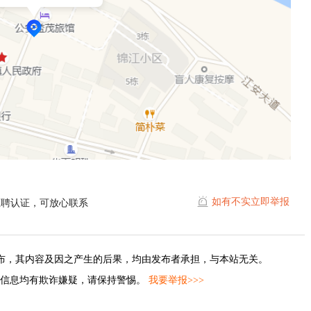
如有不实立即举报
直聘认证，可放心联系
布，其内容及因之产生的后果，均由发布者承担，与本站无关。
的信息均有欺诈嫌疑，请保持警惕。
我要举报>>>