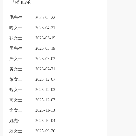
申请记录
毛先生
2026-05-22
喻女士
2026-04-21
张女士
2026-03-19
吴先生
2026-03-19
严女士
2026-03-02
黄女士
2026-02-21
彭女士
2025-12-07
魏女士
2025-12-03
高女士
2025-12-03
文女士
2025-11-13
姚先生
2025-10-04
刘女士
2025-09-26