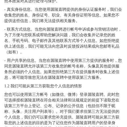
照本政策对其进行处理与保护。
- 真实身份信息。当您使用孱陵直聘提供的身份认证服务时，我们会
收集您的姓名、身份证号、职业、有关身份证明等信息。如果您不
提供这些信息，我们将无法提供相关服务。
- 联系方式信息。当您向孱陵直聘进行帐号申诉或参与营销活动时，
为了方便与您联系或帮助您解决问题，我们会收集并记录您的姓
名、手机号码、电子邮件及其他联系方式等个人信息。如您拒绝提
供上述信息，我们可能无法向您及时反馈投诉结果或向您邮寄礼品
（如有）。
- 用户共享的信息。当您在孱陵直聘中使用第三方提供的服务时，您
同意孱陵直聘允许该第三方收集您的帐号名称、头像及其他提供服
务所必须的个人信息。如果您拒绝第三方在提供服务时收集上述信
息，将可能导致您无法在孱陵直聘中使用该第三方服务。
1.2 我们可能从第三方获取您个人信息的情形
您也可以使用第三方帐号（如微信、微博）登录孱陵直聘。此时您
可选择授权孱陵直聘在符合相关法律和法规规定的前提下读取您在
该第三方平台上登记、公布、记录的公开信息（包括但不限于昵
称、头像、关注用户列表等）。对于我们要求但第三方无法提供的
个人信息，我们仍可以要求您补充提供。孱陵直聘可能从第三方获
取您的上述信息的目的是为了记住您作为孱陵直聘用户的登录身