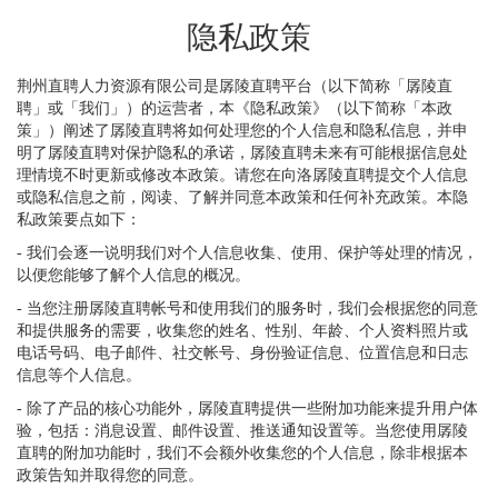
隐私政策
荆州直聘人力资源有限公司是孱陵直聘平台（以下简称「孱陵直
聘」或「我们」）的运营者，本《隐私政策》（以下简称「本政
策」）阐述了孱陵直聘将如何处理您的个人信息和隐私信息，并申
明了孱陵直聘对保护隐私的承诺，孱陵直聘未来有可能根据信息处
理情境不时更新或修改本政策。请您在向洛孱陵直聘提交个人信息
或隐私信息之前，阅读、了解并同意本政策和任何补充政策。本隐
私政策要点如下：
- 我们会逐一说明我们对个人信息收集、使用、保护等处理的情况，
以便您能够了解个人信息的概况。
- 当您注册孱陵直聘帐号和使用我们的服务时，我们会根据您的同意
和提供服务的需要，收集您的姓名、性别、年龄、个人资料照片或
电话号码、电子邮件、社交帐号、身份验证信息、位置信息和日志
信息等个人信息。
- 除了产品的核心功能外，孱陵直聘提供一些附加功能来提升用户体
验，包括：消息设置、邮件设置、推送通知设置等。当您使用孱陵
直聘的附加功能时，我们不会额外收集您的个人信息，除非根据本
政策告知并取得您的同意。