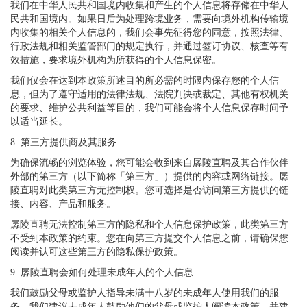
我们在中华人民共和国境内收集和产生的个人信息将存储在中华人
民共和国境内。如果日后为处理跨境业务，需要向境外机构传输境
内收集的相关个人信息的，我们会事先征得您的同意，按照法律、
行政法规和相关监管部门的规定执行，并通过签订协议、核查等有
效措施，要求境外机构为所获得的个人信息保密。
我们仅会在达到本政策所述目的所必需的时限内保存您的个人信
息，但为了遵守适用的法律法规、法院判决或裁定、其他有权机关
的要求、维护公共利益等目的，我们可能会将个人信息保存时间予
以适当延长。
8. 第三方提供商及其服务
为确保流畅的浏览体验，您可能会收到来自孱陵直聘及其合作伙伴
外部的第三方（以下简称「第三方」）提供的内容或网络链接。孱
陵直聘对此类第三方无控制权。您可选择是否访问第三方提供的链
接、内容、产品和服务。
孱陵直聘无法控制第三方的隐私和个人信息保护政策，此类第三方
不受到本政策的约束。您在向第三方提交个人信息之前，请确保您
阅读并认可这些第三方的隐私保护政策。
9. 孱陵直聘会如何处理未成年人的个人信息
我们鼓励父母或监护人指导未满十八岁的未成年人使用我们的服
务。我们建议未成年人鼓励他们的父母或监护人阅读本政策，并建