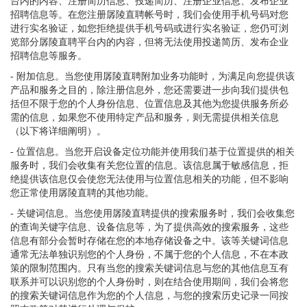
台内的内容、注册简历信息、投递简历、注册企业信息、发布企业
招聘信息等。在您注册孱陵直聘帐号时，我们会使用手机号码对您
进行实名验证，如您拒绝提供手机号码或进行实名验证，您仍可浏
览部分孱陵直聘平台内的内容，但将无法使用投递简历、发布企业
招聘信息等服务。
- 附加信息。当您使用孱陵直聘附加业务功能时，为满足向您提供该
产品和服务之目的，除注册信息外，您还需要进一步向我们提供包
括但不限于您的个人身份信息、位置信息及其他为您提供服务所必
需的信息，如果您不使用特定产品和服务，则无需提供相关信息
（以下将详细阐明）。
- 位置信息。当您开启设备定位功能并使用我们基于位置提供的相关
服务时，我们会收集有关您位置的信息。该信息属于敏感信息，拒
绝提供该信息仅会使您无法使用与位置信息相关的功能，但不影响
您正常使用孱陵直聘的其他功能。
- 关键词信息。当您使用孱陵直聘提供的搜索服务时，我们会收集您
的查询关键字信息、设备信息等，为了提供高效的搜索服务，这些
信息有部分会暂时存储在您的本地存储设备之中。该等关键词信息
通常无法单独识别您的个人身份，不属于您的个人信息，不在本政
策的限制范围内。只有当您的搜索关键词信息与您的其他信息互有
联系并可以识别您的个人身份时，则在结合使用期间，我们会将您
的搜索关键词信息作为您的个人信息，与您的搜索历史记录一同按