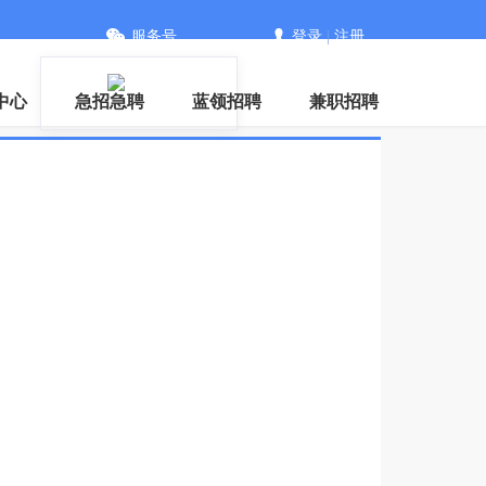
服务号
登录
|
注册
中心
急招急聘
蓝领招聘
兼职招聘