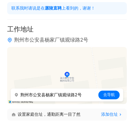
2. 享有节日福利、生日福利、婚嫁福利、劳保福利
联系我时请说是在
孱陵直聘
上看到的，谢谢！
等。

3. 提供免费体检，入职即缴纳社保。

工作地址
4. 设有孝心基金、工龄补贴、夜餐补助、高温补贴
荆州市公安县杨家厂镇观绿路2号
等。

5. 具备五险及加班补助。
荆州市公安县杨家厂镇观绿路2号
去导航
设置家庭住址，通勤距离一目了然
添加住址