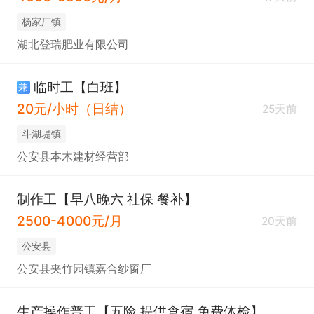
杨家厂镇
湖北登瑞肥业有限公司
临时工【白班】
兼
20元/小时（日结）
25天前
斗湖堤镇
公安县本木建材经营部
制作工【早八晚六 社保 餐补】
2500-4000元/月
20天前
公安县
公安县夹竹园镇嘉合纱窗厂
生产操作普工【五险 提供食宿 免费体检】