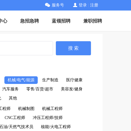
服务号
登录
|
注册
中心
急招急聘
蓝领招聘
兼职招聘
搜 索
机械/电气/能源
生产制造
医疗健康
汽车服务
零售/百货/超市
美容发/健身
化
其他
工程师
机械制图
机械工程师
CNC工程师
冲压工程师/技师
石油/天然气技术员
核能/火电工程师