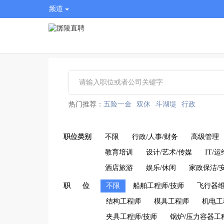
频道
热门推荐：
五险一金
双休
斗湖堤
行政
职位类别
不限
行政/人事/财务
高级管理
教育培训
设计/艺术/传媒
IT/
酒店旅游
娱乐/休闲
家政保洁/
职 位
不限
船舶工程师/技师
飞行器维
结构工程师
模具工程师
机电工
夹具工程师/技师
锅炉/压力容器工