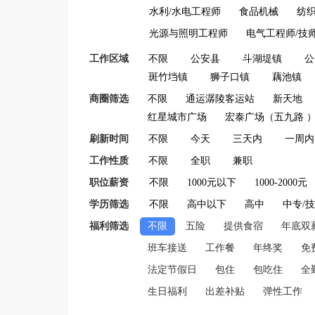
水利/水电工程师
食品机械
纺
光源与照明工程师
电气工程师/技
工作区域
不限
公安县
斗湖堤镇
公
斑竹垱镇
狮子口镇
藕池镇
商圈筛选
不限
通运潺陵客运站
新天地
红星城市广场
宏泰广场（五九路 
刷新时间
不限
今天
三天内
一周内
工作性质
不限
全职
兼职
职位薪资
不限
1000元以下
1000-2000元
学历筛选
不限
高中以下
高中
中专/
福利筛选
不限
五险
提供食宿
年底双
班车接送
工作餐
年终奖
免
法定节假日
包住
包吃住
全
生日福利
出差补贴
弹性工作