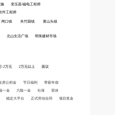
实施
变压器/磁电工程师
软件工程师
闸口镇
夹竹园镇
黄山头镇
北山生活广场
明珠建材市场
2万-2万元
2万元以上
面议
住房公积金
节日福利
带薪年假
险一金
六险一金
社保
双休
稳定大平台
正式劳动合同
项目奖金