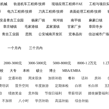
织机械
轨道机车工程师/技师
现场应用工程师/FAE
工程与项目
师
电力工程师/技师
刀具工程师/技师
表面处理工程师/技师
安县青吉工业园
杨家厂镇
埠河镇
南平镇
麻豪口镇
章庄铺镇
毛家港镇
孟家溪镇
甘家厂乡
章田寺乡
青吉工业园
思凯
公安城南开发区
宏泰晶街
信达城市广场
）
一个月内
三个月内
2000-3000元
3000-5000元
5000-8000元
8000-1.2万元
1.
技校
大专
本科
硕士
博士
MBA/EMBA
薪
交通补助
周末双休
加班补助
餐补
话补
房补
费培训
晋升空间
年度旅游
定期体检
白班
长白班
五
勤
绩效奖金
意外险
节假日福利
带薪培训
婚丧嫁娶福利
不加班
八小时
学历补助
高温补贴
综合补贴