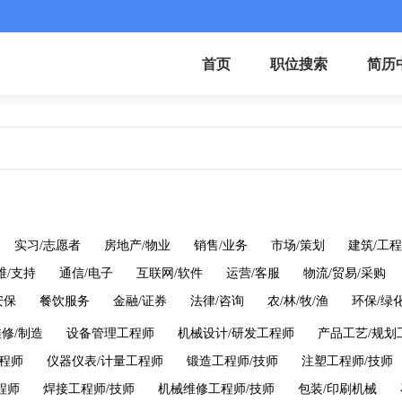
首页
职位搜索
简历
实习/志愿者
房地产/物业
销售/业务
市场/策划
建筑/工程
运维/支持
通信/电子
互联网/软件
运营/客服
物流/贸易/采购
安保
餐饮服务
金融/证券
法律/咨询
农/林/牧/渔
环保/绿
修/制造
设备管理工程师
机械设计/研发工程师
产品工艺/规划
程师
仪器仪表/计量工程师
锻造工程师/技师
注塑工程师/技师
程师
焊接工程师/技师
机械维修工程师/技师
包装/印刷机械