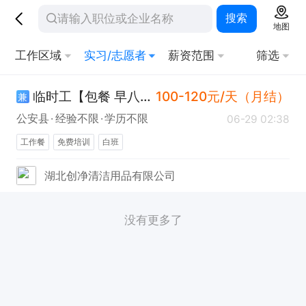
搜索
地图
工作区域
实习/志愿者
薪资范围
筛选
临时工【包餐 早八晚五 大龄可做】
100-120元/天（月结）
兼
公安县
经验不限
学历不限
06-29 02:38
工作餐
免费培训
白班
湖北创净清洁用品有限公司
没有更多了