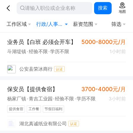
搜索
地图
工作区域
行政/人事/财务
薪资范围
筛选
业务员【白班 必须会开车】
5000-8000元/月
斗湖堤镇
经验不限
学历不限
1小时前
公安县荣冰商行
认证
保安员【提供食宿】
3700-4000元/月
杨家厂镇
青吉工业园
经验不限
学历不限
3小时前
提供食宿
工作餐
节假日福利
湖北真诚纸业有限公司
认证