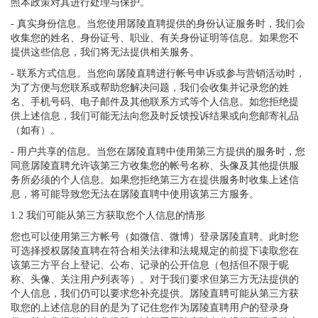
照本政策对其进行处理与保护。
- 真实身份信息。当您使用孱陵直聘提供的身份认证服务时，我们会
收集您的姓名、身份证号、职业、有关身份证明等信息。如果您不
提供这些信息，我们将无法提供相关服务。
- 联系方式信息。当您向孱陵直聘进行帐号申诉或参与营销活动时，
为了方便与您联系或帮助您解决问题，我们会收集并记录您的姓
名、手机号码、电子邮件及其他联系方式等个人信息。如您拒绝提
供上述信息，我们可能无法向您及时反馈投诉结果或向您邮寄礼品
（如有）。
- 用户共享的信息。当您在孱陵直聘中使用第三方提供的服务时，您
同意孱陵直聘允许该第三方收集您的帐号名称、头像及其他提供服
务所必须的个人信息。如果您拒绝第三方在提供服务时收集上述信
息，将可能导致您无法在孱陵直聘中使用该第三方服务。
1.2 我们可能从第三方获取您个人信息的情形
您也可以使用第三方帐号（如微信、微博）登录孱陵直聘。此时您
可选择授权孱陵直聘在符合相关法律和法规规定的前提下读取您在
该第三方平台上登记、公布、记录的公开信息（包括但不限于昵
称、头像、关注用户列表等）。对于我们要求但第三方无法提供的
个人信息，我们仍可以要求您补充提供。孱陵直聘可能从第三方获
取您的上述信息的目的是为了记住您作为孱陵直聘用户的登录身