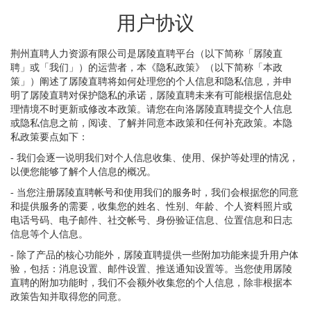
用户协议
荆州直聘人力资源有限公司是孱陵直聘平台（以下简称「孱陵直
聘」或「我们」）的运营者，本《隐私政策》（以下简称「本政
策」）阐述了孱陵直聘将如何处理您的个人信息和隐私信息，并申
明了孱陵直聘对保护隐私的承诺，孱陵直聘未来有可能根据信息处
理情境不时更新或修改本政策。请您在向洛孱陵直聘提交个人信息
或隐私信息之前，阅读、了解并同意本政策和任何补充政策。本隐
私政策要点如下：
- 我们会逐一说明我们对个人信息收集、使用、保护等处理的情况，
以便您能够了解个人信息的概况。
- 当您注册孱陵直聘帐号和使用我们的服务时，我们会根据您的同意
和提供服务的需要，收集您的姓名、性别、年龄、个人资料照片或
电话号码、电子邮件、社交帐号、身份验证信息、位置信息和日志
信息等个人信息。
- 除了产品的核心功能外，孱陵直聘提供一些附加功能来提升用户体
验，包括：消息设置、邮件设置、推送通知设置等。当您使用孱陵
直聘的附加功能时，我们不会额外收集您的个人信息，除非根据本
政策告知并取得您的同意。