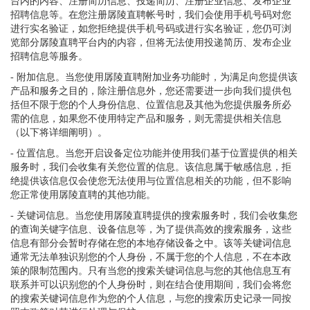
台内的内容、注册简历信息、投递简历、注册企业信息、发布企业
招聘信息等。在您注册孱陵直聘帐号时，我们会使用手机号码对您
进行实名验证，如您拒绝提供手机号码或进行实名验证，您仍可浏
览部分孱陵直聘平台内的内容，但将无法使用投递简历、发布企业
招聘信息等服务。
- 附加信息。当您使用孱陵直聘附加业务功能时，为满足向您提供该
产品和服务之目的，除注册信息外，您还需要进一步向我们提供包
括但不限于您的个人身份信息、位置信息及其他为您提供服务所必
需的信息，如果您不使用特定产品和服务，则无需提供相关信息
（以下将详细阐明）。
- 位置信息。当您开启设备定位功能并使用我们基于位置提供的相关
服务时，我们会收集有关您位置的信息。该信息属于敏感信息，拒
绝提供该信息仅会使您无法使用与位置信息相关的功能，但不影响
您正常使用孱陵直聘的其他功能。
- 关键词信息。当您使用孱陵直聘提供的搜索服务时，我们会收集您
的查询关键字信息、设备信息等，为了提供高效的搜索服务，这些
信息有部分会暂时存储在您的本地存储设备之中。该等关键词信息
通常无法单独识别您的个人身份，不属于您的个人信息，不在本政
策的限制范围内。只有当您的搜索关键词信息与您的其他信息互有
联系并可以识别您的个人身份时，则在结合使用期间，我们会将您
的搜索关键词信息作为您的个人信息，与您的搜索历史记录一同按