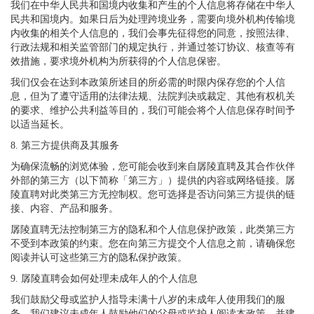
我们在中华人民共和国境内收集和产生的个人信息将存储在中华人
民共和国境内。如果日后为处理跨境业务，需要向境外机构传输境
内收集的相关个人信息的，我们会事先征得您的同意，按照法律、
行政法规和相关监管部门的规定执行，并通过签订协议、核查等有
效措施，要求境外机构为所获得的个人信息保密。
我们仅会在达到本政策所述目的所必需的时限内保存您的个人信
息，但为了遵守适用的法律法规、法院判决或裁定、其他有权机关
的要求、维护公共利益等目的，我们可能会将个人信息保存时间予
以适当延长。
8. 第三方提供商及其服务
为确保流畅的浏览体验，您可能会收到来自孱陵直聘及其合作伙伴
外部的第三方（以下简称「第三方」）提供的内容或网络链接。孱
陵直聘对此类第三方无控制权。您可选择是否访问第三方提供的链
接、内容、产品和服务。
孱陵直聘无法控制第三方的隐私和个人信息保护政策，此类第三方
不受到本政策的约束。您在向第三方提交个人信息之前，请确保您
阅读并认可这些第三方的隐私保护政策。
9. 孱陵直聘会如何处理未成年人的个人信息
我们鼓励父母或监护人指导未满十八岁的未成年人使用我们的服
务。我们建议未成年人鼓励他们的父母或监护人阅读本政策，并建