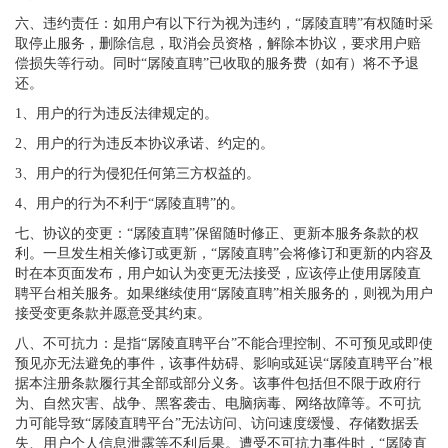
六、违约责任：如用户有以下行为视为违约，“孱陵直聘”有权随时采
取停止服务，删除信息，取消会员资格，解除本协议，要求用户赔
偿损失等行动。同时“孱陵直聘”已收取的服务费（如有）将不予退
还。
1、用户的行为违反法律规定的。
2、用户的行为违反本协议承诺、约定的。
3、用户的行为侵犯任何第三方权益的。
4、用户的行为不利于“孱陵直聘”的。
七、协议的变更：“孱陵直聘”保留随时修正、更新本服务条款的权
利。一旦发生相关修订或更新，“孱陵直聘”会将修订和更新的内容及
时在本页面发布，用户如认为变更无法接受，应该停止使用孱陵直
聘平台相关服务。如果继续使用“孱陵直聘”相关服务的，则视为用户
接受变更条款并愿意受其约束。
八、不可抗力：是指“孱陵直聘平台”不能合理控制、不可预见或即使
预见亦无法避免的事件，该事件妨碍、影响或延误“孱陵直聘平台”根
据本注册条款履行其全部或部分义务。该事件包括但不限于政府行
为、自然灾害、战争、黑客袭击、电脑病毒、网络故障等。不可抗
力可能导致“孱陵直聘平台”无法访问、访问速度缓慢、存储数据丢
失、用户个人信息泄露等不利后果。遭受不可抗力事件时，“孱陵直