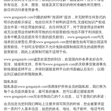
所有信息、文本、图形、链接及其它项目的绝对准确性和完整性，
故仅供访问者使用参考。
www.gonganjob.com刊载的材料"按原样"提供，并无附带任何形式的
明示的或暗示保证，包括任何关于材料的适市性,无侵犯知识产权或
适合作某一特定用途的保证。在任何情况下，对于因使用这些材料
或无法使用这些材料而导致的任何损害赔偿(包括不限于利润损失、
业务中断及信息损失等方面的损失赔偿)，www.gonganjob.com均无
须承担法律责任,即使www.gonganjob.com曾经被告知有可能出现该等
损害赔偿。个别司法管辖区不允许免除或限制相应而生的或附带的
损害赔偿，因此上述限制可能不适用于你。
www.gonganjob.com诚意欢迎您的到访，欢迎国内外各界友好合作、
宣传、链接和支持。所有与www.gonganjob.com的关联事宜敬请事先
联络孱陵直聘平台，并得到孱陵直聘平台的书面确认后实行，以期
达到正确目的和预期效果。
隐私条款
隐私条款www.gonganjob.com强调保护所有会员的隐私权，我们将为
每个会员提供最安全，最可靠的服务。您可以通过孱陵直聘
www.gonganjob.com完全控制自己的个人信息.。以下是我们的承诺：
会员信息当您到我们网站上注册并填写简历的时候，您会被要求提
供一系列个人基本信息，如您的姓名、地址、电子邮件、电话号码