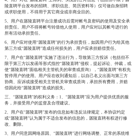
陵直聘平台发布的招聘、求职信息、简历资料等）仅可做自身招聘
或求职使用，不得用于其它商业或非商业目的。
5、用户在孱陵直聘平台注册成功后需对帐号及密码的使用及安全承
担责任。用户不得将帐号转借他人使用，用户应对以其帐号进行的
所有活动承担责任。
6、用户应对使用“孱陵直聘”的行为承担责任，如因用户行为给其他
第三方或“孱陵直聘”造成任何损失的，用户应承担赔偿责任。
7、用户在“孱陵直聘”实施了违法行为，导致第三方投诉（包括但不
限于第三方以发函等形式指控“孱陵直聘”侵权，提起诉讼、仲裁，或
使“孱陵直聘”面临相关主管机关的审查或质询），“孱陵直聘”有权先
暂停用户的使用。用户应在收到通知后，以自己名义出面与第三方
协商、应诉或接受相关主管机关审查或质询，承担所有费用，并赔
偿因此给“孱陵直聘”造成的损失。
三、“孱陵直聘”的权利义务：1、“孱陵直聘”应为用户提供优质的服
务，并接受用户的监督及合理建议。
2、用户在“孱陵直聘”发布的信息如有违反法律规定，本协议约定
或“孱陵直聘”认为属于不适合发布的信息的，孱陵直聘有权进行修
改、删除。
3、用户同意因网络原因、“孱陵直聘”进行网络调整、正常的系统维