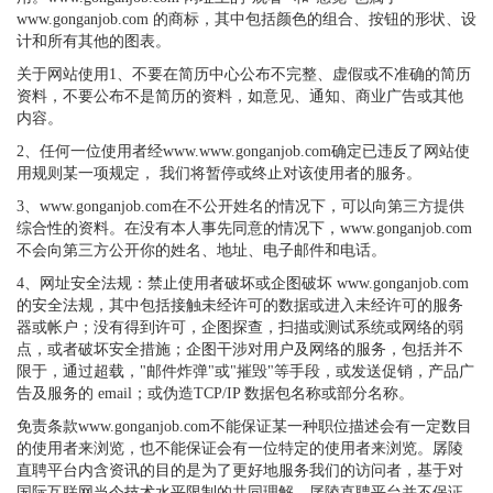
www.gonganjob.com 的商标，其中包括颜色的组合、按钮的形状、设
计和所有其他的图表。
关于网站使用1、不要在简历中心公布不完整、虚假或不准确的简历
资料，不要公布不是简历的资料，如意见、通知、商业广告或其他
内容。
2、任何一位使用者经www.www.gonganjob.com确定已违反了网站使
用规则某一项规定， 我们将暂停或终止对该使用者的服务。
3、www.gonganjob.com在不公开姓名的情况下，可以向第三方提供
综合性的资料。在没有本人事先同意的情况下，www.gonganjob.com
不会向第三方公开你的姓名、地址、电子邮件和电话。
4、网址安全法规：禁止使用者破坏或企图破坏 www.gonganjob.com
的安全法规，其中包括接触未经许可的数据或进入未经许可的服务
器或帐户；没有得到许可，企图探查，扫描或测试系统或网络的弱
点，或者破坏安全措施；企图干涉对用户及网络的服务，包括并不
限于，通过超载，"邮件炸弹"或"摧毁"等手段，或发送促销，产品广
告及服务的 email；或伪造TCP/IP 数据包名称或部分名称。
免责条款www.gonganjob.com不能保证某一种职位描述会有一定数目
的使用者来浏览，也不能保证会有一位特定的使用者来浏览。孱陵
直聘平台内含资讯的目的是为了更好地服务我们的访问者，基于对
国际互联网当今技术水平限制的共同理解，孱陵直聘平台并不保证