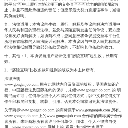
聘平台”可中止履行本协议项下的义务直至不可抗力的影响消除为
止，并且不因此承担违约责任；但应尽最大努力克服该事件，减轻
其负面影响。
九、法律适用：本协议的生效、履行、解释及争议的解决均适用中
华人民共和国的现行法律。若您与孱陵直聘发生任何争议，双方应
尽量友好协商解决，如协商不成，您同意应将争议提交至本平台住
所地有管辖权的人民法院诉讼解决。本协议因与中华人民共和国现
行法律相抵触而导致部分条款无效的，不影响其他条款的效力。
十、其他：1、本协议自用户登录使用“孱陵直聘”起生效，长期有
效。
2、“孱陵直聘”协议条款和规则的版权为本主体所有。
法律声明
www.gonganjob.com 拥有此网站内容及资源的版权，受国家知识产
权、中国版权法及国际条约的保护，未经www.gonganjob.com 的 明
确书面许可，任何单位或个人不得以任何方式，以中文和任何文字
作全部和局部复制、转载、引用。否则本公司将追究其法律责任。
关于商标www.gonganjob.com 的商标属于www.gonganjob.com 所有。
www.gonganjob.com上的www.gonganjob.com 合作者的商标属于合作
者所有。未经商标所有者许可任何单位、团体、个人不得擅自使
用。www.gonganjob.com 网址上的"观看" 和"感觉"也属于