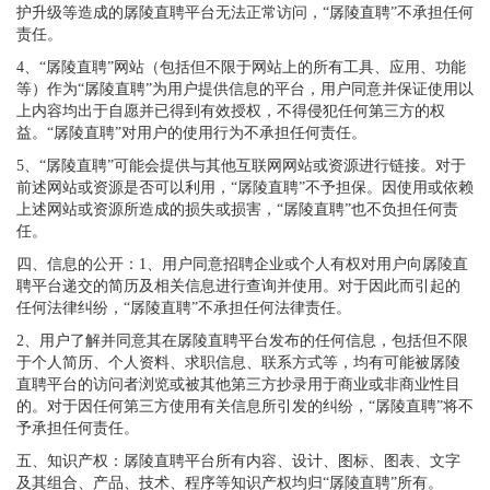
护升级等造成的孱陵直聘平台无法正常访问，“孱陵直聘”不承担任何
责任。
4、“孱陵直聘”网站（包括但不限于网站上的所有工具、应用、功能
等）作为“孱陵直聘”为用户提供信息的平台，用户同意并保证使用以
上内容均出于自愿并已得到有效授权，不得侵犯任何第三方的权
益。“孱陵直聘”对用户的使用行为不承担任何责任。
5、“孱陵直聘”可能会提供与其他互联网网站或资源进行链接。对于
前述网站或资源是否可以利用，“孱陵直聘”不予担保。因使用或依赖
上述网站或资源所造成的损失或损害，“孱陵直聘”也不负担任何责
任。
四、信息的公开：1、用户同意招聘企业或个人有权对用户向孱陵直
聘平台递交的简历及相关信息进行查询并使用。对于因此而引起的
任何法律纠纷，“孱陵直聘”不承担任何法律责任。
2、用户了解并同意其在孱陵直聘平台发布的任何信息，包括但不限
于个人简历、个人资料、求职信息、联系方式等，均有可能被孱陵
直聘平台的访问者浏览或被其他第三方抄录用于商业或非商业性目
的。对于因任何第三方使用有关信息所引发的纠纷，“孱陵直聘”将不
予承担任何责任。
五、知识产权：孱陵直聘平台所有内容、设计、图标、图表、文字
及其组合、产品、技术、程序等知识产权均归“孱陵直聘”所有。