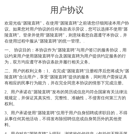
用户协议
欢迎光临“孱陵直聘”，在使用“孱陵直聘”之前请您仔细阅读本用户协
议。如果您对用户协议的任何条款表示异议，您可以选择不使用“孱
陵直聘”。登录并使用“孱陵直聘”，则意味着您自愿遵守本协议，并
在使用过程中服从“孱陵直聘”的统一管理。.
一、 协议目的：本协议作为“孱陵直聘”与用户签订的服务协议，用
以约束用户使用孱陵直聘平台及孱陵直聘为用户提供约定服务的行
为，双方均应遵守本协议条款并履行相关义务。
二、用户的权利义务：1、在完成“孱陵直聘”注册程序后您将成为“孱
陵直聘”合法用户，享受“孱陵直聘”提供的服务，同时用户需保证具
有相应的民事行为能力，并在完全同意本协议的情形下完成注册。
2、用户承诺在“孱陵直聘”发布的简历或信息均符合国家有关法律法
规规定，并保证其真实性、完整性、准确性，不侵害任何第三方的
权利。
3、用户承诺使用“孱陵直聘”仅用于用户自身招聘或求职目的，不得
从事任何其他活动，不得发布除招聘信息或自身简历外的其他资
料。
4、用户对在“孱陵直聘”上得到、浏览的任何信息（包括但不限于孱