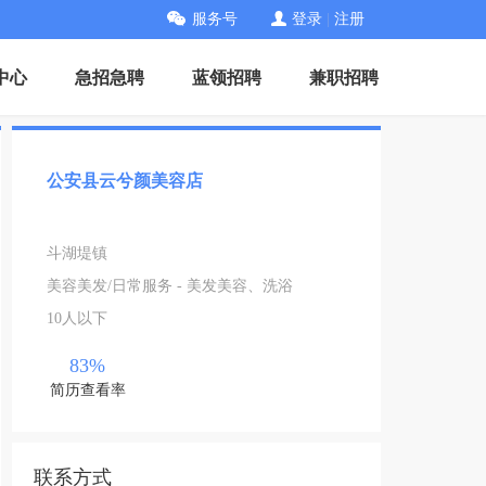
服务号
登录
|
注册
中心
急招急聘
蓝领招聘
兼职招聘
公安县云兮颜美容店
斗湖堤镇
美容美发/日常服务 - 美发美容、洗浴
10人以下
83%
简历查看率
联系方式