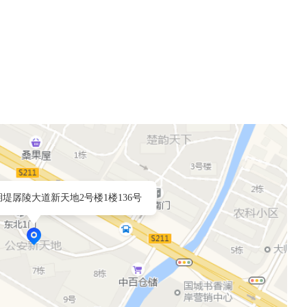
堤孱陵大道新天地2号楼1楼136号