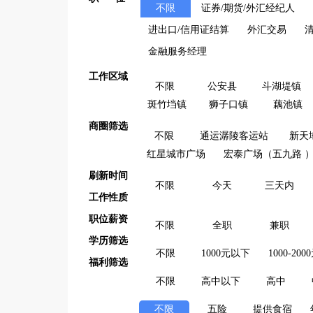
不限
证券/期货/外汇经纪人
进出口/信用证结算
外汇交易
金融服务经理
工作区域
不限
公安县
斗湖堤镇
斑竹垱镇
狮子口镇
藕池镇
商圈筛选
不限
通运潺陵客运站
新天
红星城市广场
宏泰广场（五九路 
刷新时间
不限
今天
三天内
工作性质
职位薪资
不限
全职
兼职
学历筛选
不限
1000元以下
1000-200
福利筛选
不限
高中以下
高中
不限
五险
提供食宿