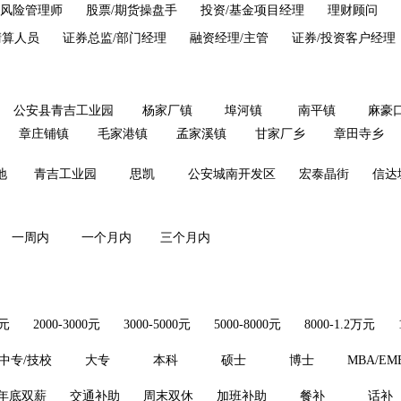
风险管理师
股票/期货操盘手
投资/基金项目经理
理财顾问
清算人员
证券总监/部门经理
融资经理/主管
证券/投资客户经理
公安县青吉工业园
杨家厂镇
埠河镇
南平镇
麻豪
章庄铺镇
毛家港镇
孟家溪镇
甘家厂乡
章田寺乡
地
青吉工业园
思凯
公安城南开发区
宏泰晶街
信达
）
一周内
一个月内
三个月内
0元
2000-3000元
3000-5000元
5000-8000元
8000-1.2万元
中专/技校
大专
本科
硕士
博士
MBA/EM
年底双薪
交通补助
周末双休
加班补助
餐补
话补