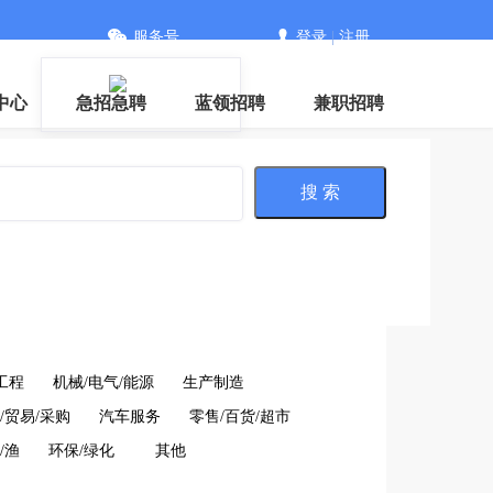
服务号
登录
|
注册
中心
急招急聘
蓝领招聘
兼职招聘
搜 索
工程
机械/电气/能源
生产制造
/贸易/采购
汽车服务
零售/百货/超市
/渔
环保/绿化
其他