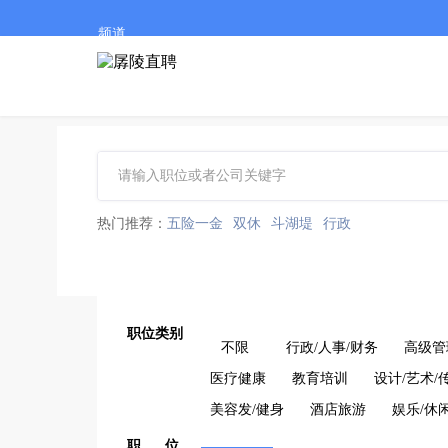
频道
热门推荐：
五险一金
双休
斗湖堤
行政
职位类别
不限
行政/人事/财务
高级管
医疗健康
教育培训
设计/艺术/
美容发/健身
酒店旅游
娱乐/休
职 位