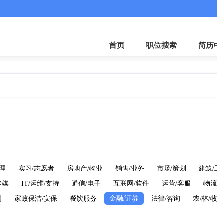
首页
职位搜索
简历
理
实习/志愿者
房地产/物业
销售/业务
市场/策划
建筑/
传媒
IT/运维/支持
通信/电子
互联网/软件
运营/客服
物流
闲
家政保洁/安保
餐饮服务
金融/证券
法律/咨询
农/林/牧